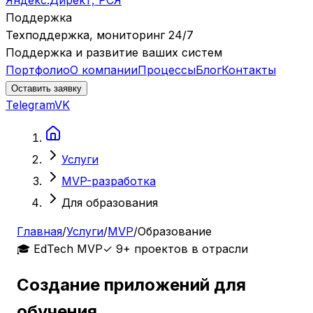
Яндекс.Директ, РСЯ
Поддержка
Техподдержка, мониторинг 24/7
Поддержка и развитие ваших систем
Портфолио
О компании
Процессы
Блог
Контакты
Оставить заявку
Telegram
VK
Услуги
MVP-разработка
Для образования
Главная
/
Услуги
/
MVP
/
Образование
🎓 EdTech MVP
✓ 9+ проектов в отрасли
Создание приложений для
обучения