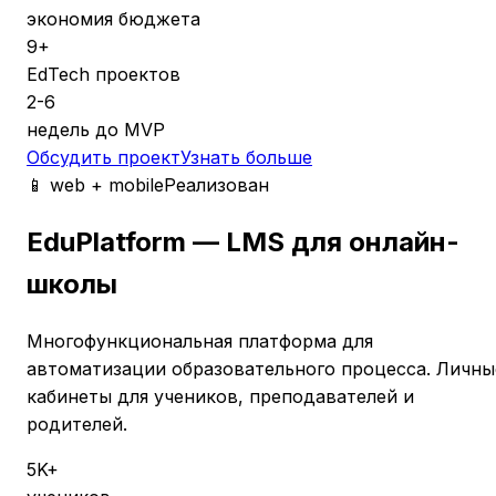
экономия бюджета
9+
EdTech проектов
2-6
недель до MVP
Обсудить проект
Узнать больше
📱 web + mobile
Реализован
EduPlatform — LMS для онлайн-
школы
Многофункциональная платформа для
автоматизации образовательного процесса. Личны
кабинеты для учеников, преподавателей и
родителей.
5K+